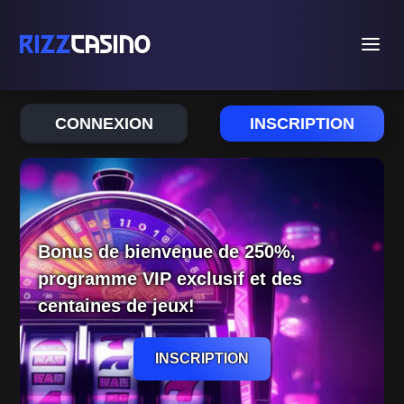
RIZZ
CASINO
CONNEXION
INSCRIPTION
Bonus de bienvenue de 250%,
programme VIP exclusif et des
centaines de jeux!
INSCRIPTION