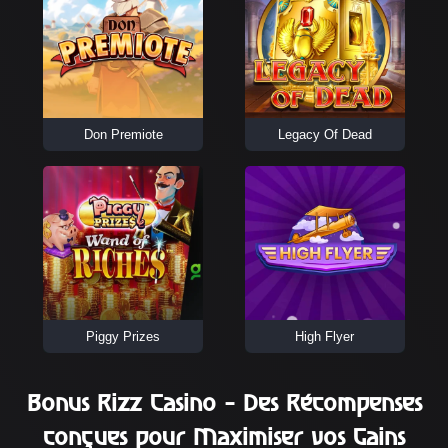
Don Premiote
Legacy Of Dead
Piggy Prizes
High Flyer
Bonus Rizz Casino - Des Récompenses
conçues pour Maximiser vos Gains