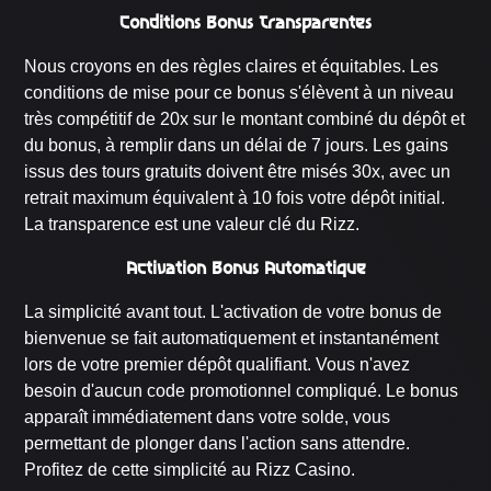
Conditions Bonus Transparentes
Nous croyons en des règles claires et équitables. Les
conditions de mise pour ce bonus s'élèvent à un niveau
très compétitif de 20x sur le montant combiné du dépôt et
du bonus, à remplir dans un délai de 7 jours. Les gains
issus des tours gratuits doivent être misés 30x, avec un
retrait maximum équivalent à 10 fois votre dépôt initial.
La transparence est une valeur clé du Rizz.
Activation Bonus Automatique
La simplicité avant tout. L'activation de votre bonus de
bienvenue se fait automatiquement et instantanément
lors de votre premier dépôt qualifiant. Vous n'avez
besoin d'aucun code promotionnel compliqué. Le bonus
apparaît immédiatement dans votre solde, vous
permettant de plonger dans l'action sans attendre.
Profitez de cette simplicité au Rizz Casino.