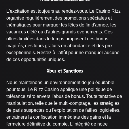
L'excitation est toujours au rendez-vous. Le Casino Rizz
organise régulièrement des promotions spéciales et
thématiques pour marquer les fêtes de fin d'année, les
vacances d'été ou d'autres grands événements. Ces
offres limitées dans le temps proposent des bonus
majorés, des tours gratuits en abondance et des prix
exceptionnels. Restez à l'affût pour ne manquer aucune
de ces opportunités uniques.
Abus et Sanctions
Nous maintenons un environnement de jeu équitable
pour tous. Le Rizz Casino applique une politique de
tolérance zéro envers l'abus de bonus. Toute tentative de
manipulation, telle que le multi-comptage, les stratégies
de paris suspectes ou l'exploitation de failles logicielles,
entraînera la confiscation immédiate des gains et la
fermeture définitive du compte. L'intégrité de notre