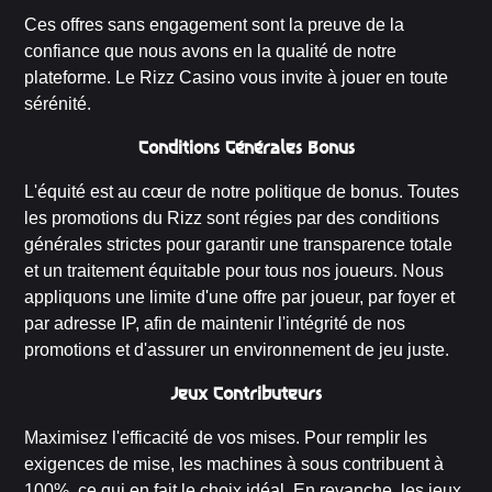
Ces offres sans engagement sont la preuve de la
confiance que nous avons en la qualité de notre
plateforme. Le Rizz Casino vous invite à jouer en toute
sérénité.
Conditions Générales Bonus
L'équité est au cœur de notre politique de bonus. Toutes
les promotions du Rizz sont régies par des conditions
générales strictes pour garantir une transparence totale
et un traitement équitable pour tous nos joueurs. Nous
appliquons une limite d'une offre par joueur, par foyer et
par adresse IP, afin de maintenir l'intégrité de nos
promotions et d'assurer un environnement de jeu juste.
Jeux Contributeurs
Maximisez l'efficacité de vos mises. Pour remplir les
exigences de mise, les machines à sous contribuent à
100%, ce qui en fait le choix idéal. En revanche, les jeux