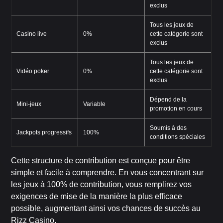
exclus
Tous les jeux de
Casino live
0%
cette catégorie sont
exclus
Tous les jeux de
Vidéo poker
0%
cette catégorie sont
exclus
Dépend de la
Mini-jeux
Variable
promotion en cours
Soumis à des
Jackpots progressifs
100%
conditions spéciales
Cette structure de contribution est conçue pour être
simple et facile à comprendre. En vous concentrant sur
les jeux à 100% de contribution, vous remplirez vos
exigences de mise de la manière la plus efficace
possible, augmentant ainsi vos chances de succès au
Rizz Casino.